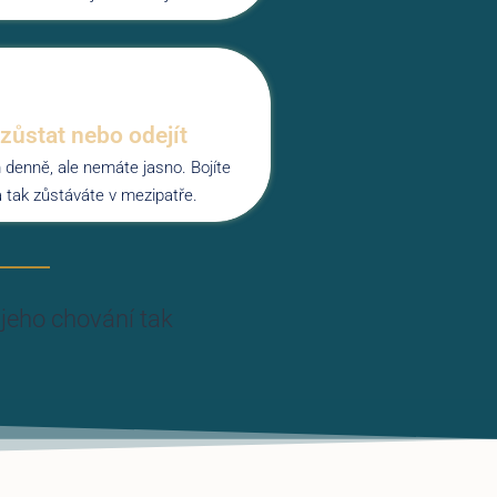
 zůstat nebo odejít
 denně, ale nemáte jasno. Bojíte
a tak zůstáváte v mezipatře.
 jeho chování tak