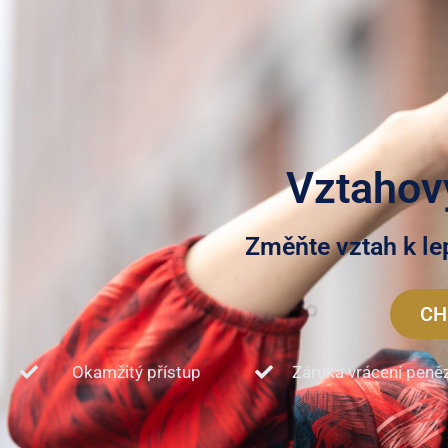
Vztahový
Změňte vztah k le
CH
Okamžitý přístup
Záruka vrácení peně