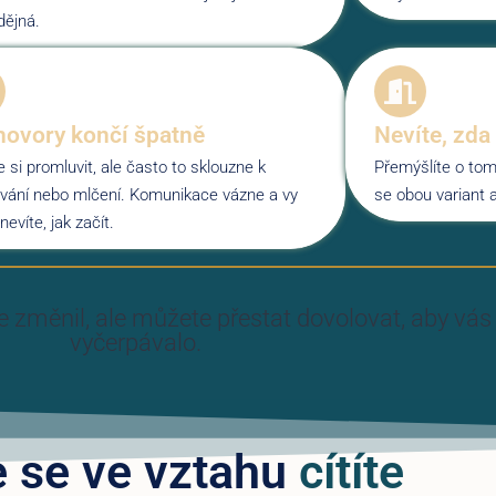
dějná.
ovory končí špatně
Nevíte, zda
 si promluvit, ale často to sklouzne k
Přemýšlíte o tom
vání nebo mlčení. Komunikace vázne a vy
se obou variant 
nevíte, jak začít.
e změnil,
ale můžete přestat dovolovat, aby vás
vyčerpávalo.
e se ve vztahu
cítíte