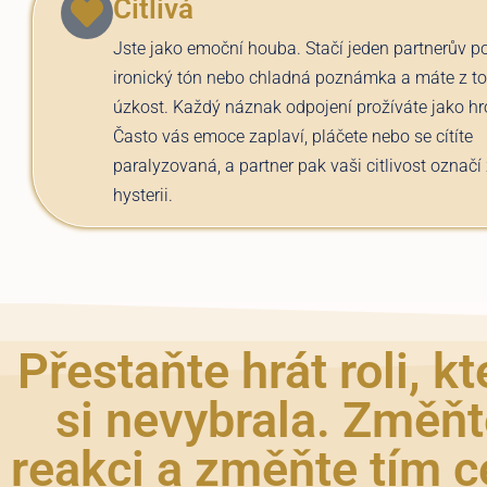
Citlivá
Jste jako emoční houba. Stačí jeden partnerův p
ironický tón nebo chladná poznámka a máte z t
úzkost. Každý náznak odpojení prožíváte jako hr
Často vás emoce zaplaví, pláčete nebo se cítíte
paralyzovaná, a partner pak vaši citlivost označí
hysterii.
Přestaňte hrát roli, kt
si nevybrala. Změň
reakci a změňte tím c