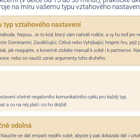
roje na míru vašemu typu vztahového nastavení
v typ vztahového nastavení
ou náhoda. Nejsou. Je to kód, který vám nahráli rodiče, a vy ho teď je
jste Dominantní, Zavděčující, Citlivá nebo Vyhýbající, hrajete hru, její
tak, jak reagujete, a konečně získáte manuál k sobě i k partnerovi. Nau
anice, nebo se naučit uznat argumenty toho druhého.
tavení včetně negativního komunikačního cyklu pro každý typ,
 a co na něj platí i co ho dráždí
čně odolná
. Naučíte se dát empatii nejdřív sobě, abyste ji pak dokázala dát i vz