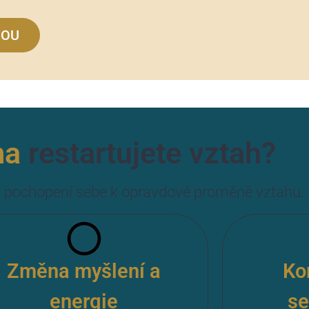
BOU
ma
restartujete vztah?
Od pochopení sebe k opravdové proměně vztahu.
Změna myšlení a
Ko
energie
s