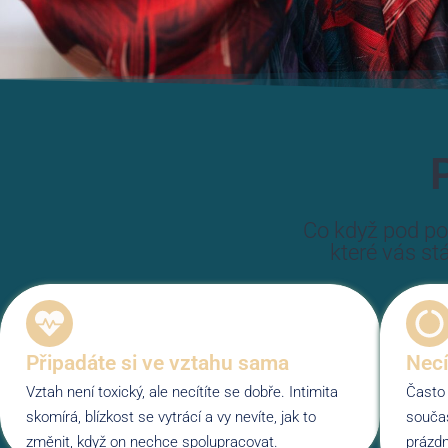
Co když pod po
které vás stá
Připadáte si ve vztahu sama
Necí
Vztah není toxický, ale necítíte se dobře. Intimita
Často 
skomírá, blízkost se vytrácí a vy nevíte, jak to
souča
změnit, když on nechce spolupracovat.
prázdn