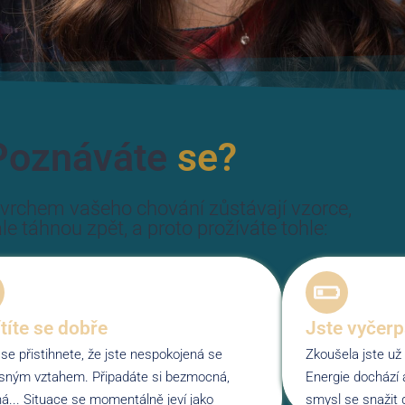
Poznáváte
se?
vrchem vašeho chování zůstávají vzorce,
le táhnou zpět, a proto prožíváte tohle:
títe se dobře
Jste vyčer
se přistihnete, že jste nespokojená se
Zkoušela jste už
sným vztahem. Připadáte si bezmocná,
Energie dochází a
á... Situace se momentálně jeví jako
smysl se snažit d