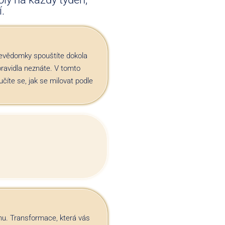
.
n nevědomky spouštíte dokola
ž pravidla neznáte. V tomto
číte se, jak se milovat podle
tahu. Transformace, která vás