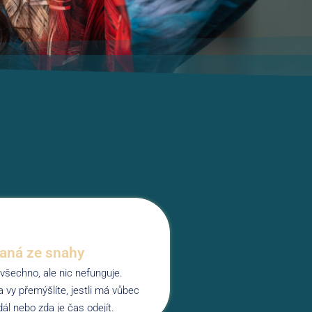
paná ze snahy
 všechno, ale nic nefunguje.
 vy přemýšlíte, jestli má vůbec
ál nebo zda je čas odejít.