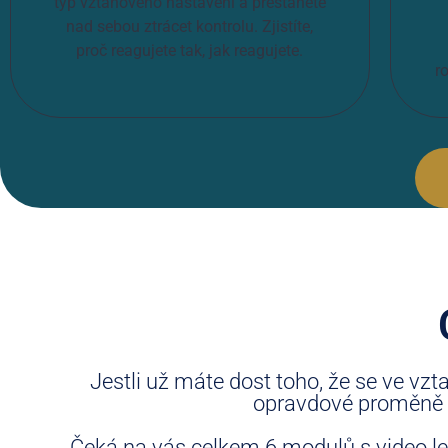
typ vztahového nastavení a přestanete
nad sebou ztrácet kontrolu. Zjistíte,
proč reagujete tak, jak reagujete.
r
Jestli už máte dost toho, že se ve vz
opravdové proměně v
Čeká na vás celkem 6 modulů s video lek