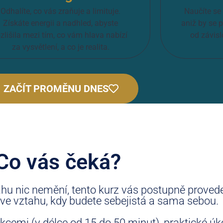
Odhalíte, co vás zraňuje a limituje.
Naučíte se 
Získáte energii a nadhled, abyste
aniž by se p
ozlišila mezi tím, co vám hlava nabízí
od závisl
za vysvětlení, a co je realita.
ZAČÍT PROMĚNU DNES
Co vás čeká?
tahu nic nemění, tento kurz vás postupně prove
e vztahu, kdy budete sebejistá a sama sebou.
cemi (v délce od 15 do 50 minut), praktické úk