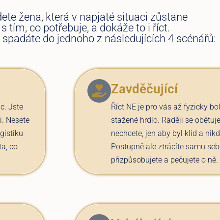
ete žena, která v napjaté situaci zůstane
s tím, co potřebuje, a dokáže to i říct.
spadáte do jednoho z následujících 4 scénářů:
Zavděčující
c. Jste
Říct NE je pro vás až fyzicky bol
i. Nesete
stažené hrdlo. Raději se obětuje
gistiku
nechcete, jen aby byl klid a nik
ta, co
Postupně ale ztrácíte samu seb
přizpůsobujete a pečujete o ně.