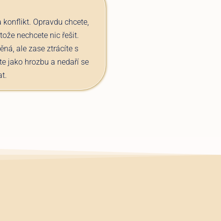
 konflikt. Opravdu chcete,
ože nechcete nic řešit.
něná, ale zase ztrácíte s
te jako hrozbu a nedaří se
t.