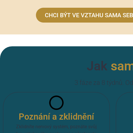
CHCI BÝT VE VZTAHU SAMA SE
Jak
sa
3 fáze za 8 týdnů. 
Poznání a zklidnění
Zklidníte nervový systém, poznáte svůj