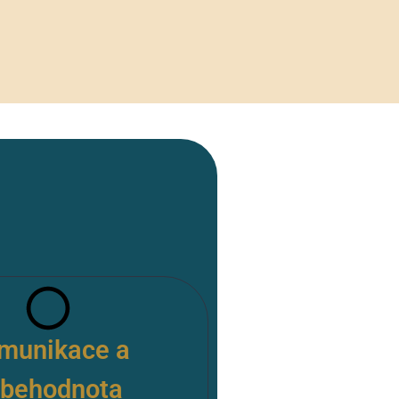
munikace a
ebehodnota