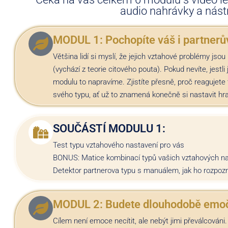
audio nahrávky a nást
MODUL 1: Pochopíte váš i partnerů
Většina lidí si myslí, že jejich vztahové problémy js
(vychází z teorie citového pouta). Pokud nevíte, jestli 
modulu to napravíme. Zjistíte přesně, proč reagujete 
svého typu, ať už to znamená konečně si nastavit hr
SOUČÁSTÍ MODULU 1:
Test typu vztahového nastavení pro vás
BONUS:
Matice kombinací typů vašich vztahových nas
Detektor partnerova typu s manuálem, jak ho rozpoznat
MODUL 2: Budete dlouhodobě emo
Cílem není emoce necítit, ale nebýt jimi převálcováni