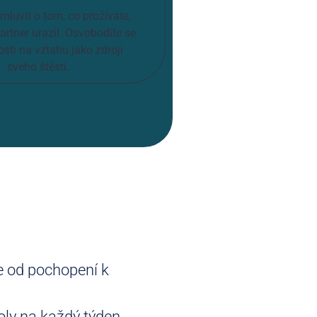
mluvit o tom, co prožíváte,
artner urazil. Osvobodíte se
osti na vztahu jako zdroji
svého štěstí.
de od pochopení k
oly na každý týden,