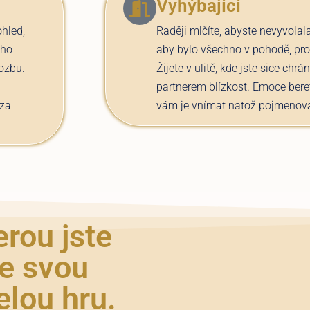
Vyhýbající
ohled,
Raději mlčíte, abyste nevyvolala
oho
aby bylo všechno v pohodě, prot
ozbu.
Žijete v ulitě, kde jste sice chrá
partnerem blízkost. Emoce bere
 za
vám je vnímat natož pojmenova
erou jste
te svou
elou hru.