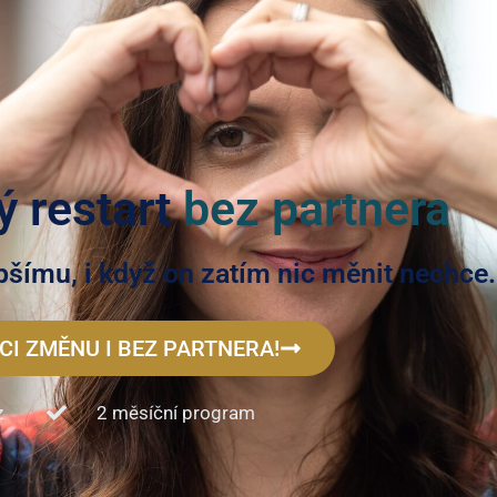
 restart
bez partnera
pšímu, i když on zatím nic měnit nechce.
CI ZMĚNU I BEZ PARTNERA!
z
2 měsíční program