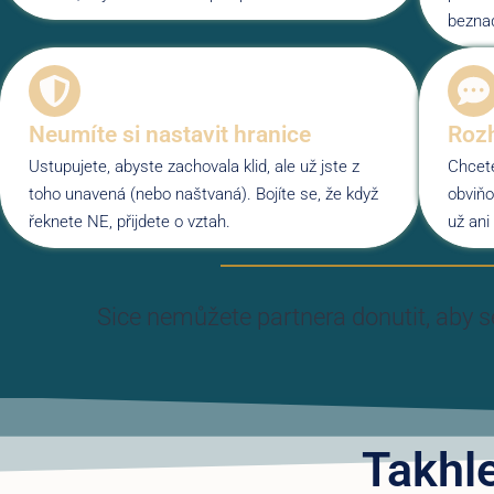
bezna
Neumíte si nastavit hranice
Rozh
Ustupujete, abyste zachovala klid, ale už jste z
Chcete
toho unavená (nebo naštvaná). Bojíte se, že když
obviňo
řeknete NE, přijdete o vztah.
už ani 
Sice nemůžete partnera donutit, aby s
Takhl