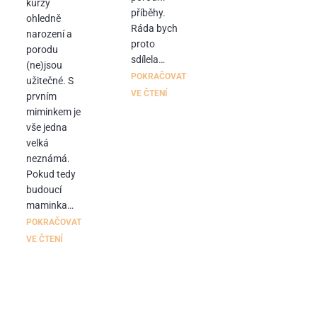
kurzy
příběhy.
ohledně
Ráda bych
narození a
proto
porodu
sdílela…
(ne)jsou
POKRAČOVAT
užitečné. S
VE ČTENÍ
prvním
miminkem je
vše jedna
velká
neznámá.
Pokud tedy
budoucí
maminka…
POKRAČOVAT
VE ČTENÍ