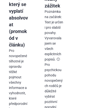
který se
zážitek
vyplatí
Poznámka
absolvov
na začátek:
Text je určen
at
i pro slabší
(promok
povahy.
ód v
Vyvarovala
jsem se
článku)
všech
Pro
explicitních
novopečené
popisů. 🙂
těhotné je
Pro
opravdu
psychickou
těžké
pohodu
pojmout
novopečený
všechny
ch rodičů je
informace a
důležité
vyhodnotit,
vybírat
které
pozitivní
předporodní
porodní