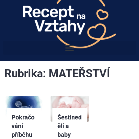
Rubrika:
MATEŘSTVÍ
Pokračo
Šestined
vání
ělí a
příběhu
baby