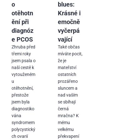
o
blues:
otěhotn
Krásné i
ění při
emočně
diagnóz
vyčerpá
e PCOS
vající
Zhruba před
Také občas
třemi roky
míváte pocit,
jsem psala o
že je
naší cestě k
mateřství
vytouženém
ostatních
u
prozářeno
otěhotnění,
sluncem a
přestože
nad vaším
jsem byla
se sbíhají
diagnostiko
černá
vána
mračna? K
syndromem
mému
polycystický
velkému
ch ovarií
překvapení