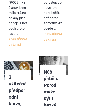
(PCOS). Na
byl vstup do
článek jsem
nové role
měla krásné
náročnější,
ohlasy plné
než porod
naděje. Dnes
samotný. Až
bych proto
později…
ráda…
POKRAČOVAT
POKRAČOVAT
VE ČTENÍ
VE ČTENÍ
Náš
3
příběh:
užitečné
Porod
předpor
může
odní
být i
kurzy,
hezký