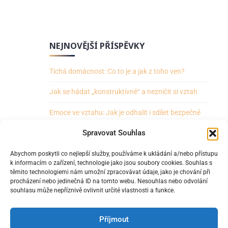
NEJNOVĚJŠÍ PŘÍSPĚVKY
Tichá domácnost: Co to je a jak z toho ven?
Jak se hádat „konstruktivně“ a nezničit si vztah
Emoce ve vztahu: Jak je odhalit i sdílet bezpečně
Spravovat Souhlas
Jak mluvit s partnerem o znepokojujícím dění ve
světě
Abychom poskytli co nejlepší služby, používáme k ukládání a/nebo přístupu
k informacím o zařízení, technologie jako jsou soubory cookies. Souhlas s
Jak přestat partnera do něčeho „tlačit“ a být
těmito technologiemi nám umožní zpracovávat údaje, jako je chování při
tlačen?
procházení nebo jedinečná ID na tomto webu. Nesouhlas nebo odvolání
souhlasu může nepříznivě ovlivnit určité vlastnosti a funkce.
Příjmout