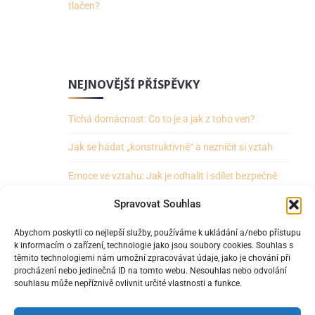
tlačen?
NEJNOVĚJŠÍ PŘÍSPĚVKY
Tichá domácnost: Co to je a jak z toho ven?
Jak se hádat „konstruktivně“ a nezničit si vztah
Emoce ve vztahu: Jak je odhalit i sdílet bezpečně
Spravovat Souhlas
Jak mluvit s partnerem o znepokojujícím dění ve
světě
Abychom poskytli co nejlepší služby, používáme k ukládání a/nebo přístupu
k informacím o zařízení, technologie jako jsou soubory cookies. Souhlas s
Jak přestat partnera do něčeho „tlačit“ a být
těmito technologiemi nám umožní zpracovávat údaje, jako je chování při
tlačen?
procházení nebo jedinečná ID na tomto webu. Nesouhlas nebo odvolání
souhlasu může nepříznivě ovlivnit určité vlastnosti a funkce.