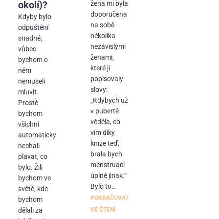
okolí)?
žena mi byla
doporučena
Kdyby bylo
na sobě
odpuštění
několika
snadné,
nezávislými
vůbec
ženami,
bychom o
které ji
něm
popisovaly
nemuseli
slovy:
mluvit.
„Kdybych už
Prostě
v pubertě
bychom
věděla, co
všichni
vím díky
automaticky
knize teď,
nechali
brala bych
plavat, co
menstruaci
bylo. Žili
úplně jinak.“
bychom ve
Bylo to…
světě, kde
POKRAČOVAT
bychom
VE ČTENÍ
dělali za