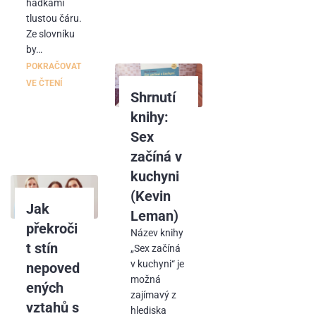
hádkami
tlustou čáru.
Ze slovníku
by…
POKRAČOVAT
VE ČTENÍ
Shrnutí
knihy:
Sex
začíná v
kuchyni
(Kevin
Jak
Leman)
překroči
Název knihy
t stín
„Sex začíná
v kuchyni“ je
nepoved
možná
ených
zajímavý z
vztahů s
hlediska