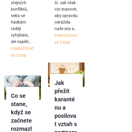
stejných
ší. Jak však
konfliktů,
vizi stanovit,
nebo se
aby opravdu
hádkám
odrážela
raději
naše sny a…
vyhýbáte,
POKRAČOVAT
ale napětí…
VE ČTENÍ
POKRAČOVAT
VE ČTENÍ
Jak
přežít
Co se
karanté
stane,
nu a
když se
posilova
začnete
t vztah s
rozmazl