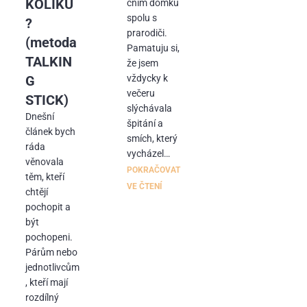
KOLÍKU
čním domku
spolu s
?
prarodiči.
(metoda
Pamatuju si,
TALKIN
že jsem
G
vždycky k
večeru
STICK)
slýchávala
Dnešní
špitání a
článek bych
smích, který
ráda
vycházel…
věnovala
POKRAČOVAT
těm, kteří
VE ČTENÍ
chtějí
pochopit a
být
pochopeni.
Párům nebo
jednotlivcům
, kteří mají
rozdílný