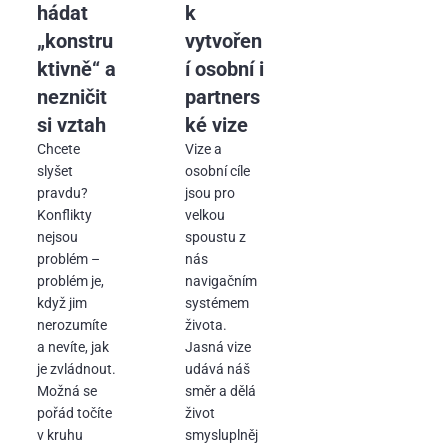
hádat
k
„konstru
vytvořen
ktivně“ a
í osobní i
nezničit
partners
si vztah
ké vize
Chcete
Vize a
slyšet
osobní cíle
pravdu?
jsou pro
Konflikty
velkou
nejsou
spoustu z
problém –
nás
problém je,
navigačním
když jim
systémem
nerozumíte
života.
a nevíte, jak
Jasná vize
je zvládnout.
udává náš
Možná se
směr a dělá
pořád točíte
život
v kruhu
smysluplněj