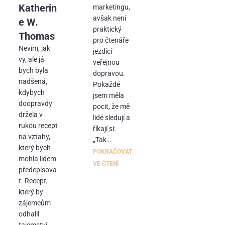
Katherin
marketingu,
avšak není
e W.
praktický
Thomas
pro čtenáře
Nevím, jak
jezdící
vy, ale já
veřejnou
bych byla
dopravou.
nadšená,
Pokaždé
kdybych
jsem měla
doopravdy
pocit, že mě
držela v
lidé sledují a
rukou recept
říkají si:
na vztahy,
„Tak…
který bych
POKRAČOVAT
mohla lidem
VE ČTENÍ
předepisova
t. Recept,
který by
zájemcům
odhalil