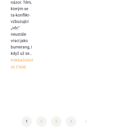
názor. Těm,
kterým se
ta-konflikt-
vzbuzující
„věc“
neustále
vrací jako
bumerang, i
když už se…
POKRAČOVAT
VE ČTENÍ
1
2
3
4