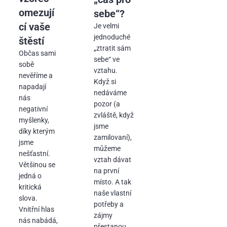
omezují
sebe“?
cí vaše
Je velmi
jednoduché
štěstí
„ztratit sám
Občas sami
sebe“ ve
sobě
vztahu.
nevěříme a
Když si
napadají
nedáváme
nás
pozor (a
negativní
zvláště, když
myšlenky,
jsme
díky kterým
zamilovaní),
jsme
můžeme
nešťastní.
vztah dávat
Většinou se
na první
jedná o
místo. A tak
kritická
naše vlastní
slova.
potřeby a
Vnitřní hlas
zájmy
nás nabádá,
přestanou