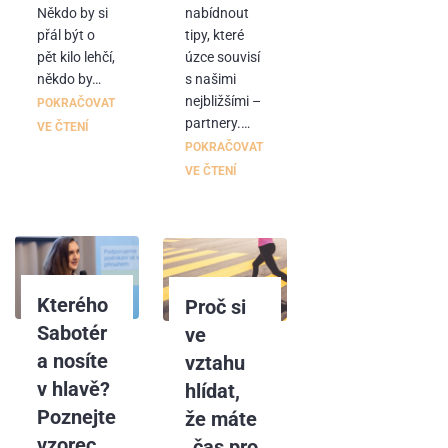
Někdo by si
nabídnout
přál být o
tipy, které
pět kilo lehčí,
úzce souvisí
někdo by…
s našimi
nejbližšími –
POKRAČOVAT
partnery.…
VE ČTENÍ
POKRAČOVAT
VE ČTENÍ
Kterého
Proč si
Sabotér
ve
a nosíte
vztahu
v hlavě?
hlídat,
Poznejte
že máte
vzorec
„čas pro