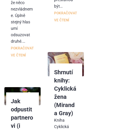
že něco
být…
nezvládnem
POKRAČOVAT
e. Úplně
VE ČTENÍ
stejný hlas
umí
odsuzovat
druhé.…
POKRAČOVAT
VE ČTENÍ
Shrnutí
knihy:
Cyklická
žena
Jak
(Mirand
odpustit
a Gray)
partnero
Kniha
vi (i
Cyklická