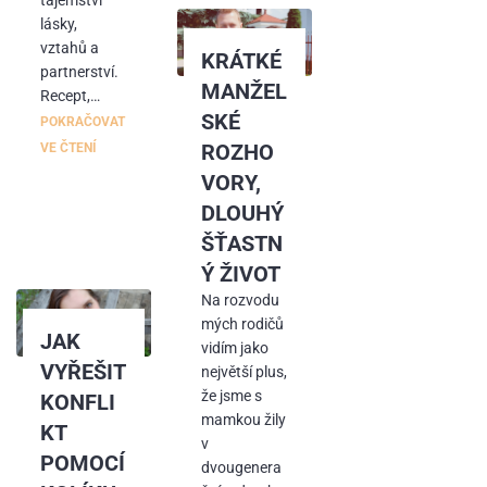
tajemství
lásky,
vztahů a
KRÁTKÉ
partnerství.
MANŽEL
Recept,…
SKÉ
POKRAČOVAT
ROZHO
VE ČTENÍ
VORY,
DLOUHÝ
ŠŤASTN
Ý ŽIVOT
Na rozvodu
mých rodičů
JAK
vidím jako
VYŘEŠIT
největší plus,
že jsme s
KONFLI
mamkou žily
KT
v
POMOCÍ
dvougenera