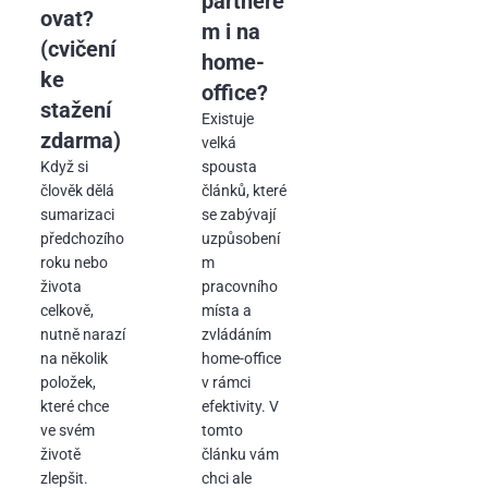
partnere
ovat?
m i na
(cvičení
home-
ke
office?
stažení
Existuje
zdarma)
velká
Když si
spousta
člověk dělá
článků, které
sumarizaci
se zabývají
předchozího
uzpůsobení
roku nebo
m
života
pracovního
celkově,
místa a
nutně narazí
zvládáním
na několik
home-office
položek,
v rámci
které chce
efektivity. V
ve svém
tomto
životě
článku vám
zlepšit.
chci ale