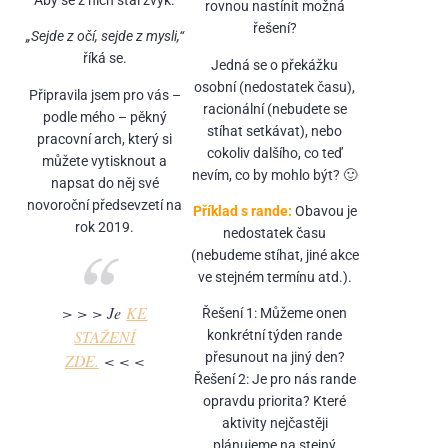
Aby se z nich stal zvyk.
rovnou nastínit možná
řešení?
„Sejde z očí, sejde z mysli,“
říká se.
Jedná se o překážku
osobní (nedostatek času),
Připravila jsem pro vás –
racionální (nebudete se
podle mého – pěkný
stíhat setkávat), nebo
pracovní arch, který si
cokoliv dalšího, co teď
můžete vytisknout a
nevím, co by mohlo být? 🙂
napsat do něj své
novoroční předsevzetí na
Příklad s rande:
Obavou je
rok 2019.
nedostatek času
(nebudeme stíhat, jiné akce
ve stejném termínu atd.).
> > > Je
KE
Řešení 1: Můžeme onen
STAŽENÍ
konkrétní týden rande
přesunout na jiný den?
ZDE.
< < <
Řešení 2: Je pro nás rande
opravdu priorita? Které
aktivity nejčastěji
plánujeme na stejný