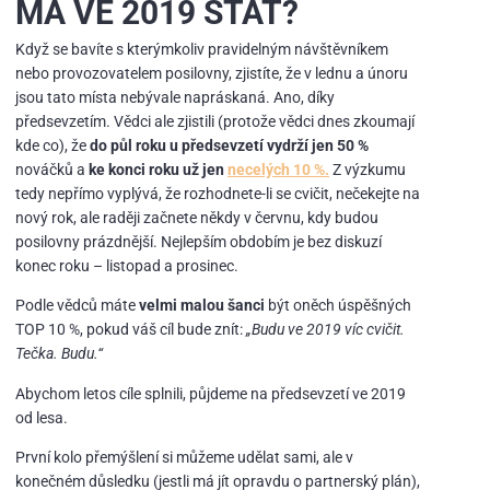
MÁ VE 2019 STÁT?
Když se bavíte s kterýmkoliv pravidelným návštěvníkem
nebo provozovatelem posilovny, zjistíte, že v lednu a únoru
jsou tato místa nebývale napráskaná. Ano, díky
předsevzetím. Vědci ale zjistili (protože vědci dnes zkoumají
kde co), že
do půl roku u předsevzetí vydrží jen 50 %
nováčků a
ke konci roku už jen
necelých 10 %.
Z výzkumu
tedy nepřímo vyplývá, že rozhodnete-li se cvičit, nečekejte na
nový rok, ale raději začnete někdy v červnu, kdy budou
posilovny prázdnější. Nejlepším obdobím je bez diskuzí
konec roku – listopad a prosinec.
Podle vědců máte
velmi malou šanci
být oněch úspěšných
TOP 10 %, pokud váš cíl bude znít:
„Budu ve 2019 víc cvičit.
Tečka. Budu.“
Abychom letos cíle splnili, půjdeme na předsevzetí ve 2019
od lesa.
První kolo přemýšlení si můžeme udělat sami, ale v
konečném důsledku (jestli má jít opravdu o partnerský plán),