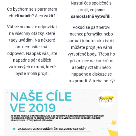
Nastal čas společně si
Co bychom se s partnerem
projít, co
j
sme
chtěli
naučit
? A co
zažít
?
samostatně vytvořili.
Vůbec nemusíte odpovídat
Pokud se partnerovi
na všechny otázky, které
nechce přemýšlet nebo
tady uvádím. Na některé
shrnutí tohoto roku tvořit,
ani nemusíte znát
můžete projít jen vámi
odpověď. Naopak vás jistě
vytvořené body. Třeba ho
napadne pár dalších
při zmínce na konkrétní
zajímavých okruhů, které
aspekty vztahu něco
byste mohli projít.
napadne a diskuze se
rozproudí. A třeba ne. 🙂