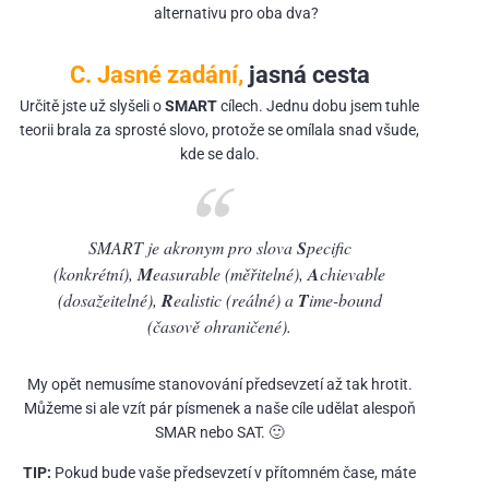
alternativu pro oba dva?
C. Jasné zadání,
jasná cesta
Určitě jste už slyšeli o
SMART
cílech. Jednu dobu jsem tuhle
teorii brala za sprosté slovo, protože se omílala snad všude,
kde se dalo.
SMART je akronym pro slova
S
pecific
(konkrétní),
M
easurable (měřitelné),
A
chievable
(dosažeitelné),
R
ealistic (reálné) a
T
ime-bound
(časově ohraničené).
My opět nemusíme stanovování předsevzetí až tak hrotit.
Můžeme si ale vzít pár písmenek a naše cíle udělat alespoň
SMAR nebo SAT. 🙂
TIP:
Pokud bude vaše předsevzetí v přítomném čase, máte