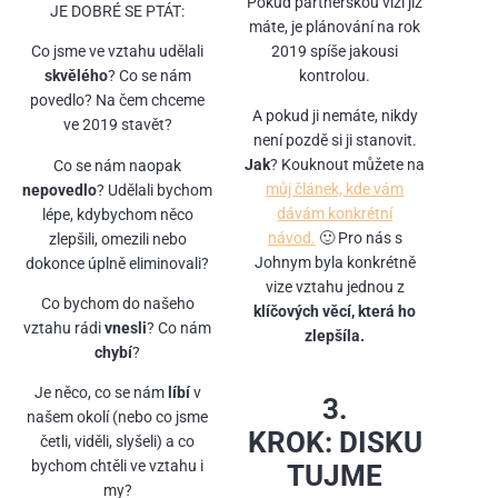
Pokud partnerskou vizi již
JE DOBRÉ SE PTÁT:
máte, je plánování na rok
2019 spíše jakousi
Co jsme ve vztahu udělali
kontrolou.
skvělého
? Co se nám
povedlo? Na čem chceme
A pokud ji nemáte, nikdy
ve 2019 stavět?
není pozdě si ji stanovit.
Jak
? Kouknout můžete na
Co se nám naopak
můj článek, kde vám
nepovedlo
? Udělali bychom
dávám konkrétní
lépe, kdybychom něco
návod.
🙂 Pro nás s
zlepšili, omezili nebo
Johnym byla konkrétně
dokonce úplně eliminovali?
vize vztahu jednou z
Co bychom do našeho
klíčových věcí, která ho
vztahu rádi
vnesli
? Co nám
zlepšíla.
chybí
?
Je něco, co se nám
líbí
v
3.
našem okolí (nebo co jsme
KROK: DISKU
četli, viděli, slyšeli) a co
bychom chtěli ve vztahu i
TUJME
my?