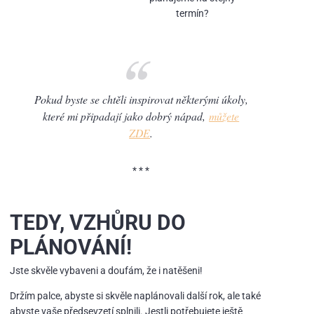
termín?
Pokud byste se chtěli inspirovat některými úkoly,
které mi připadají jako dobrý nápad,
můžete
ZDE
.
* * *
TEDY, VZHŮRU DO
PLÁNOVÁNÍ!
Jste skvěle vybaveni a doufám, že i natěšeni!
Držím palce, abyste si skvěle naplánovali další rok, ale také
abyste vaše předsevzetí splnili. Jestli potřebujete ještě