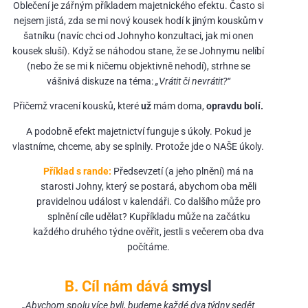
Oblečení je zářným příkladem majetnického efektu. Často si
nejsem jistá, zda se mi nový kousek hodí k jiným kouskům v
šatníku (navíc chci od Johnyho konzultaci, jak mi onen
kousek sluší). Když se náhodou stane, že se Johnymu nelíbí
(nebo že se mi k ničemu objektivně nehodí), strhne se
vášnivá diskuze na téma:
„Vrátit či nevrátit?“
Přičemž vracení kousků, které
už
mám doma,
opravdu bolí.
A podobně efekt majetnictví funguje s úkoly. Pokud je
vlastníme, chceme, aby se splnily. Protože jde o NAŠE úkoly.
Příklad s rande:
Předsevzetí (a jeho plnění) má na
starosti Johny, který se postará, abychom oba měli
pravidelnou událost v kalendáři. Co dalšího může pro
splnění cíle udělat? Kupříkladu může na začátku
každého druhého týdne ověřit, jestli s večerem oba dva
počítáme.
B. Cíl nám
dává
smysl
„Abychom spolu více byli, budeme každé dva týdny sedět