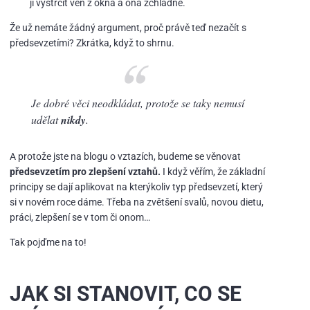
ji vystrčit ven z okna a ona zchladne.
Že už nemáte žádný argument, proč právě teď nezačít s
předsevzetími? Zkrátka, když to shrnu.
Je dobré věci neodkládat, protože se taky nemusí
udělat
nikdy
.
A protože jste na blogu o vztazích, budeme se věnovat
předsevzetím pro zlepšení vztahů.
I když věřím, že základní
principy se dají aplikovat na kterýkoliv typ předsevzetí, který
si v novém roce dáme. Třeba na zvětšení svalů, novou dietu,
práci, zlepšení se v tom či onom…
Tak pojďme na to!
JAK SI STANOVIT, CO SE