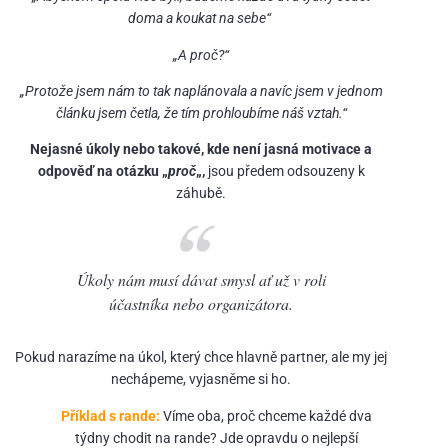
doma a koukat na sebe“
„A proč?“
„Protože jsem nám to tak naplánovala a navíc jsem v jednom
článku jsem četla, že tím prohloubíme náš vztah.“
Nejasné úkoly nebo takové, kde není jasná motivace a
odpověď na otázku „
proč
„,
jsou předem odsouzeny k
záhubě.
Úkoly nám musí dávat smysl ať už v roli
účastníka nebo organizátora.
Pokud narazíme na úkol, který chce hlavně partner, ale my jej
nechápeme, vyjasněme si ho.
Příklad s rande:
Víme oba, proč chceme každé dva
týdny chodit na rande? Jde opravdu o nejlepší