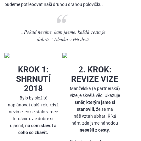
budeme potřebovat naši druhou drahou polovičku.
„Pokud nevíme, kam jdeme, každá cesta je
dobrá.“
Alenka v říši divů.
KROK 1:
2. KROK:
SHRNUTÍ
REVIZE VIZE
2018
Manželská (a partnerská)
vize je skvělá věc. Ukazuje
Bylo by složité
směr, kterým jsme si
naplánovat další rok, když
stanovili,
že se má
nevíme, co se stalo v roce
náš vztah ubírat. Říká
letošním. Je dobré si
nám, zda jsme náhodou
ujasnit,
na čem stavět a
nesešli z cesty.
čeho se zbavit.