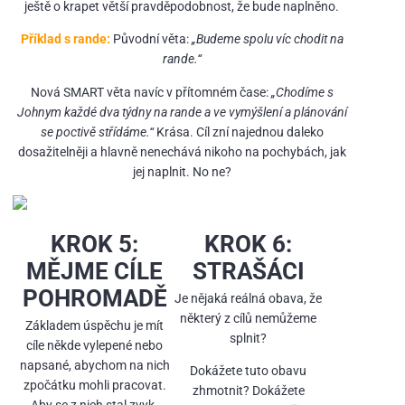
ještě o krapet větší pravděpodobnost, že bude naplněno.
Příklad s rande:
Původní věta:
„Budeme spolu víc chodit na
rande.“
Nová SMART věta navíc v přítomném čase:
„Chodíme s
Johnym každé dva týdny na rande a ve vymýšlení a plánování
se poctivě střídáme.“
Krása. Cíl zní najednou daleko
dosažitelněji a hlavně nenechává nikoho na pochybách, jak
jej naplnit. No ne?
KROK 5:
KROK 6:
MĚJME CÍLE
STRAŠÁCI
POHROMADĚ
Je nějaká reálná obava, že
některý z cílů nemůžeme
Základem úspěchu je mít
splnit?
cíle někde vylepené nebo
napsané, abychom na nich
Dokážete tuto obavu
zpočátku mohli pracovat.
zhmotnit? Dokážete