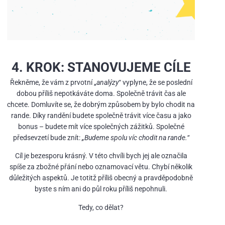
4. KROK: STANOVUJEME CÍLE
Řekněme, že vám z prvotní „
analýzy
“ vyplyne, že se poslední
dobou příliš nepotkáváte doma. Společně trávit čas ale
chcete. Domluvíte se, že dobrým způsobem by bylo chodit na
rande. Díky randění budete společně trávit více času a jako
bonus – budete mít více společných zážitků. Společné
předsevzetí bude znít:
„Budeme spolu víc chodit na rande.“
Cíl je bezesporu krásný. V této chvíli bych jej ale označila
spíše za zbožné přání nebo oznamovací větu. Chybí několik
důležitých aspektů. Je totitž příliš obecný a pravděpodobně
byste s ním ani do půl roku příliš nepohnuli.
Tedy, co dělat?