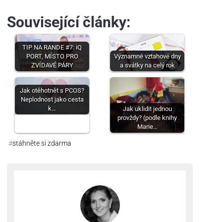
Související články:
TIP NA RANDE #7: iQ
PORT, MÍSTO PRO
Významné vztahové dny
ZVÍDAVÉ PÁRY
a svátky na celý rok
Jak otěhotnět s PCOS?
Neplodnost jako cesta
k…
Jak uklidit jednou
provždy? (podle knihy
Marie…
#
stáhněte si zdarma