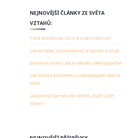
NEJNOVĚJŠÍ ČLÁNKY ZE SVĚTA
VZTAHŮ:
Tichá domácnost: Co to je a jak z toho ven?
Jak se hádat „konstruktivně“ a nezničit si vztah
Emoce ve vztahu: Jak je odhalit i sdílet bezpečně
Jak mluvit s partnerem o znepokojujícím dění ve
světě
Jak přestat partnera do něčeho „tlačit“ a být
tlačen?
NEJNOVĚJŠÍ PŘÍSPĚVKY