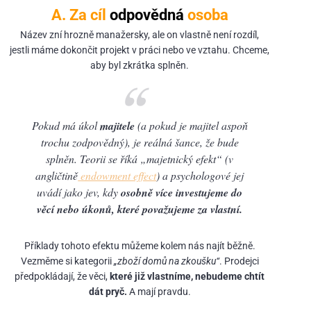
A. Za cíl
odpovědná
osoba
Název zní hrozně manažersky, ale on vlastně není rozdíl,
jestli máme dokončit projekt v práci nebo ve vztahu. Chceme,
aby byl zkrátka splněn.
Pokud má úkol
majitele
(a pokud je majitel aspoň
trochu zodpovědný), je reálná šance, že bude
splněn. Teorii se říká
„majetnický efekt“
(v
angličtině
endowment effect
) a psychologové jej
uvádí jako jev, kdy
osobně více investujeme do
věcí nebo úkonů, které považujeme za vlastní.
Příklady tohoto efektu můžeme kolem nás najít běžně.
Vezměme si kategorii
„zboží domů na zkoušku“
. Prodejci
předpokládají, že věci,
které již vlastníme, nebudeme chtít
dát pryč.
A mají pravdu.