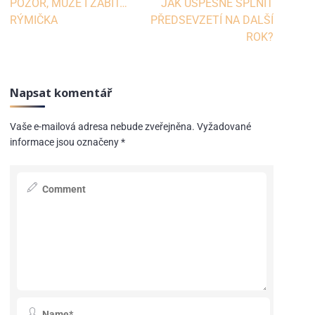
POZOR, MŮŽE I ZABÍT…
JAK ÚSPĚŠNĚ SPLNIT
RÝMIČKA
PŘEDSEVZETÍ NA DALŠÍ
ROK?
Napsat komentář
Vaše e-mailová adresa nebude zveřejněna.
Vyžadované
informace jsou označeny
*