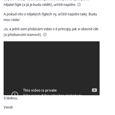
nějaké fígle (a já je budu vědět), určitě napište. 🙂
A pokud víte o nějakých fíglech vy, určitě napište taky. Budu
moc ráda!
Jo, a ještě sem přidávám video s 6 principy, jak si obecně cíle
(a předsevzetí stanovit). 🙂
S láskou,
Vendi