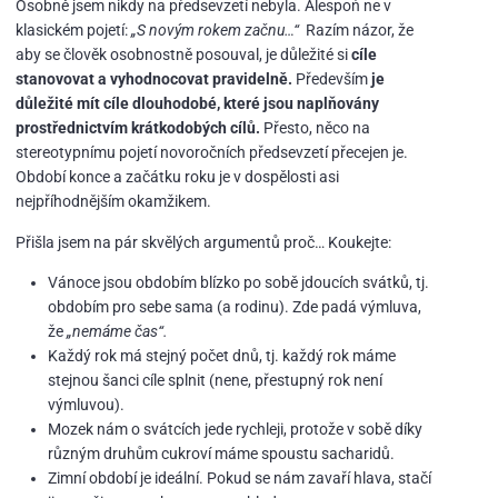
Osobně jsem nikdy na předsevzetí nebyla. Alespoň ne v
klasickém pojetí:
„S novým rokem začnu…“
Razím názor, že
aby se člověk osobnostně posouval, je důležité si
cíle
stanovovat a vyhodnocovat pravidelně.
Především
je
důležité mít cíle dlouhodobé, které jsou naplňovány
prostřednictvím krátkodobých cílů.
Přesto, něco na
stereotypnímu pojetí novoročních předsevzetí přecejen je.
Období konce a začátku roku je v dospělosti asi
nejpříhodnějším okamžikem.
Přišla jsem na pár skvělých argumentů proč… Koukejte:
Vánoce jsou obdobím blízko po sobě jdoucích svátků, tj.
obdobím pro sebe sama (a rodinu). Zde padá výmluva,
že
„nemáme čas“.
Každý rok má stejný počet dnů, tj. každý rok máme
stejnou šanci cíle splnit (nene, přestupný rok není
výmluvou).
Mozek nám o svátcích jede rychleji, protože v sobě díky
různým druhům cukroví máme spoustu sacharidů.
Zimní období je ideální. Pokud se nám zavaří hlava, stačí