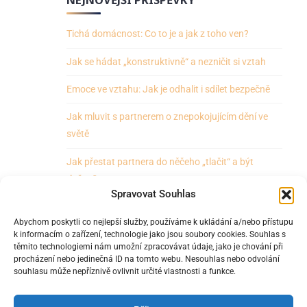
Tichá domácnost: Co to je a jak z toho ven?
Jak se hádat „konstruktivně“ a nezničit si vztah
Emoce ve vztahu: Jak je odhalit i sdílet bezpečně
Jak mluvit s partnerem o znepokojujícím dění ve
světě
Jak přestat partnera do něčeho „tlačit“ a být
tlačen?
Spravovat Souhlas
Abychom poskytli co nejlepší služby, používáme k ukládání a/nebo přístupu
k informacím o zařízení, technologie jako jsou soubory cookies. Souhlas s
těmito technologiemi nám umožní zpracovávat údaje, jako je chování při
Všeobecné obchodní podmínky
Zásady cookies a GDPR
procházení nebo jedinečná ID na tomto webu. Nesouhlas nebo odvolání
souhlasu může nepříznivě ovlivnit určité vlastnosti a funkce.
Prohlášení odstoupení od smlouvy
Členská sekce