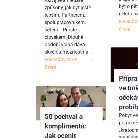
rozvíjíte a hledáte
být o pět
způsoby, jak být ještě
někdo b
lepším. Partnerem,
POKRAČO
spolupracovníkem,
šéfem… Prostě
ČTENÍ
člověkem. Dlouhé
období volna dává
skvělou možnost na…
POKRAČOVAT VE
ČTENÍ
Přípra
ve tmě
očekáv
probí
Pobyt ve
50 pochval a
poměrně
komplimentů:
„kratochv
Jak ocenit
zní týde