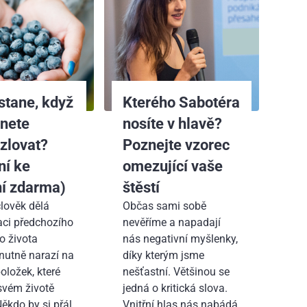
stane, když
Kterého Sabotéra
čnete
nosíte v hlavě?
zlovat?
Poznejte vzorec
ní ke
omezující vaše
ní zdarma)
štěstí
člověk dělá
Občas sami sobě
ci předchozího
nevěříme a napadají
o života
nás negativní myšlenky,
 nutně narazí na
díky kterým jsme
oložek, které
nešťastní. Většinou se
svém životě
jedná o kritická slova.
Někdo by si přál
Vnitřní hlas nás nabádá,