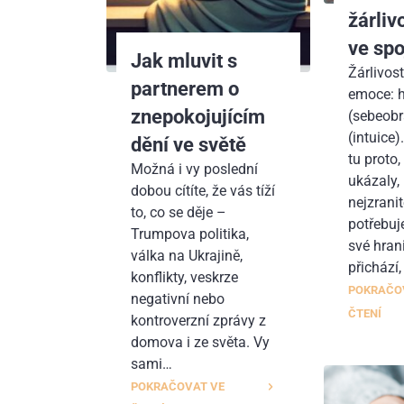
žárliv
ve sp
Jak mluvit s
Žárlivos
partnerem o
emoce: 
znepokojujícím
(sebeobr
(intuice)
dění ve světě
tu proto
Možná i vy poslední
ukázaly,
dobou cítíte, že vás tíží
nejzranit
to, co se děje –
potřebuj
Trumpova politika,
své hrani
válka na Ukrajině,
přichází
konflikty, veskrze
POKRAČO
negativní nebo
ČTENÍ
kontroverzní zprávy z
domova i ze světa. Vy
sami…
POKRAČOVAT VE