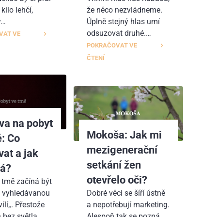
 kilo lehčí,
že něco nezvládneme.
y…
Úplně stejný hlas umí
odsuzovat druhé.…
VAT VE
POKRAČOVAT VE
ČTENÍ
va na pobyt
Mokoša: Jak mi
: Co
mezigenerační
at a jak
setkání žen
há?
otevřelo oči?
 tmě začíná být
 vyhledávanou
Dobré věci se šíří ústně
ílí„. Přestože
a nepotřebují marketing.
n bez světla
Alespoň tak se pozná