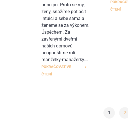
POKRAČO
principu. Proto se my,
ČTENÍ
ženy, snažíme potlačit
intuici a sebe sama a
ženeme se za výkonem.
Úspěchem. Za
zavřenými dveřmi
našich domovů
neopouštíme roli
manželky-manažerky.…
POKRAČOVAT VE
ČTENÍ
1
2