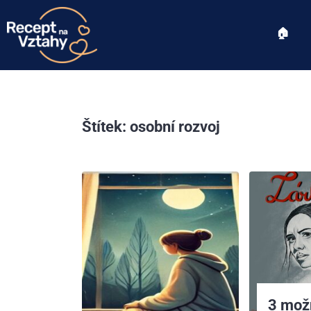
🏠︎
Štítek:
osobní rozvoj
3 možn