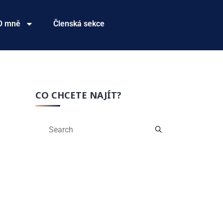
O mně
Členská sekce
CO CHCETE NAJÍT?