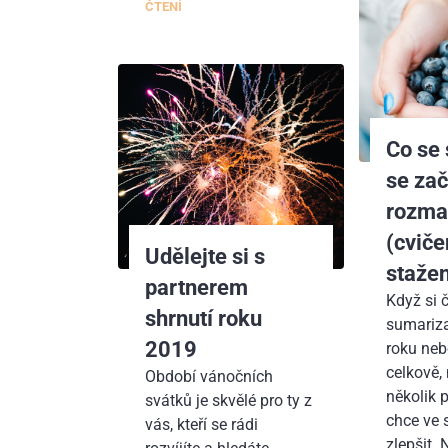
ČTENÍ
Co se 
se za
rozma
(cviče
Udělejte si s
staže
partnerem
Když si 
shrnutí roku
sumariza
2019
roku neb
celkově,
Období vánočních
několik p
svátků je skvělé pro ty z
chce ve 
vás, kteří se rádi
zlepšit. 