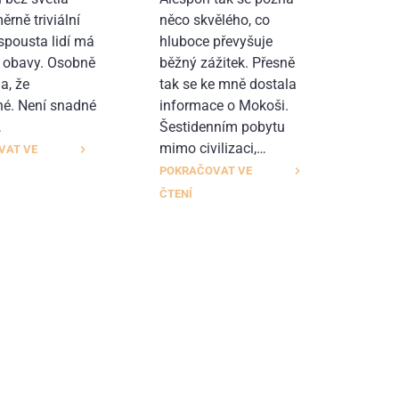
ěrně triviální
něco skvělého, co
 spousta lidí má
hluboce převyšuje
 obavy. Osobně
běžný zážitek. Přesně
a, že
tak se ke mně dostala
é. Není snadné
informace o Mokoši.
…
Šestidenním pobytu
mimo civilizaci,…
VAT VE
POKRAČOVAT VE
ČTENÍ