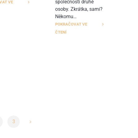
společnosti druhé
VAT VE
osoby. Zkrátka, sami?
Někomu…
POKRAČOVAT VE
ČTENÍ
3