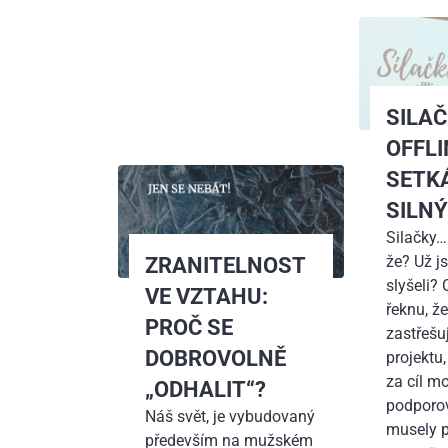
SILA
OFFLI
SETK
SILN
Silačky…
že? Už j
ZRANITELNOST
slyšeli?
VE VZTAHU:
řeknu, ž
PROČ SE
zastřešu
DOBROVOLNĚ
projektu,
za cíl m
„ODHALIT“?
podporov
Náš svět, je vybudovaný
musely 
především na mužském