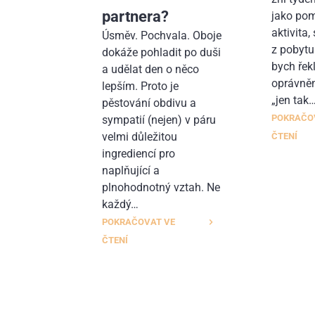
partnera?
jako pom
aktivita,
Úsměv. Pochvala. Oboje
z pobytu
dokáže pohladit po duši
bych řekl
a udělat den o něco
oprávněn
lepším. Proto je
„jen tak
pěstování obdivu a
POKRAČO
sympatií (nejen) v páru
velmi důležitou
ČTENÍ
ingrediencí pro
naplňující a
plnohodnotný vztah. Ne
každý…
POKRAČOVAT VE
ČTENÍ