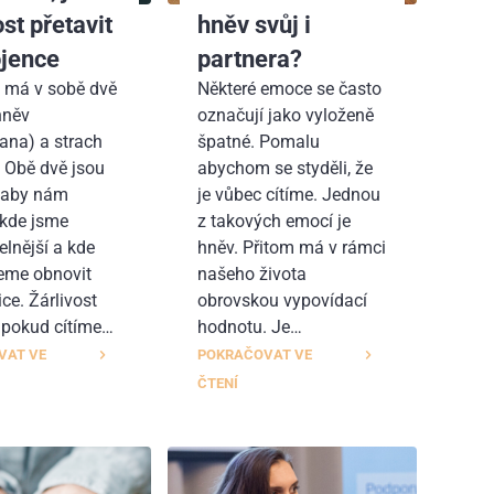
ost přetavit
hněv svůj i
ojence
partnera?
t má v sobě dvě
Některé emoce se často
hněv
označují jako vyloženě
ana) a strach
špatné. Pomalu
. Obě dvě jsou
abychom se styděli, že
, aby nám
je vůbec cítíme. Jednou
 kde jsme
z takových emocí je
elnější a kde
hněv. Přitom má v rámci
eme obnovit
našeho života
ce. Žárlivost
obrovskou vypovídací
, pokud cítíme…
hodnotu. Je…
VAT VE
POKRAČOVAT VE
ČTENÍ