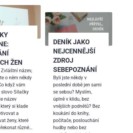
ČKY
DENÍK JAKO
NE:
NEJCENNĚJŠÍ
ÁNÍ
ZDROJ
ÝCH ŽEN
SEBEPOZNÁNÍ
 Zvláštní název,
ste o něm někdy
Byli jste někdy v
 Co když vám
poslední době jen sami
e slovo Silačky
se sebou? Myslím,
je název
úplně v klidu, bez
 který si klade
vnějších podnětů? Bez
otivovat a
koukání do knihy,
at ženy, které
počítače, poslouchání
překonat různé…
hudby nebo bez