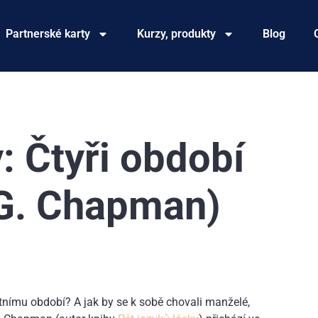
Partnerské karty
Kurzy, produkty
Blog
: Čtyři období
(G. Chapman)
tnímu období? A jak by se k sobě chovali manželé,