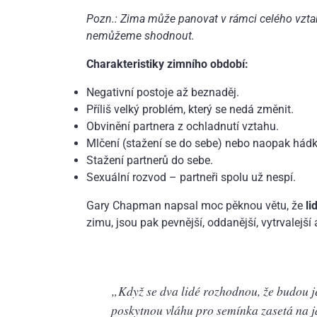
Pozn.: Zima může panovat v rámci celého vztahu
nemůžeme shodnout.
Charakteristiky zimního období:
Negativní postoje až beznaděj.
Příliš velký problém, který se nedá změnit.
Obvinění partnera z ochladnutí vztahu.
Mlčení (stažení se do sebe) nebo naopak hádk
Stažení partnerů do sebe.
Sexuální rozvod – partneři spolu už nespí.
Gary Chapman napsal moc pěknou větu, že
lid
zimu, jsou pak pevnější, oddanější, vytrvalejší a
„Když se dva lidé rozhodnou, že budou je
poskytnou vláhu pro semínka zasetá na 