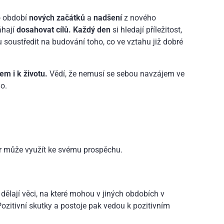
o období
nových začátků
a
nadšení
z nového
hají
dosahovat cílů.
Každý den
si hledají příležitost,
u soustředit na budování toho, co ve vztahu již dobré
em i k životu.
Vědí, že nemusí se sebou navzájem ve
o.
 pár může využít ke svému prospěchu.
i dělají věci, na které mohou v jiných obdobích v
zitivní skutky a postoje pak vedou k pozitivním