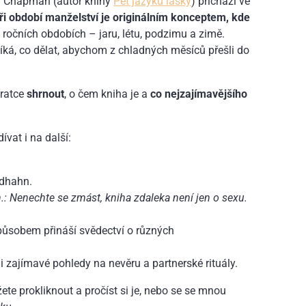
ry Chapman (autor knihy
Pět jazyků lásky
) přichází ve
ři období manželství je originálním konceptem, kde
 ročních obdobích – jaru, létu, podzimu a zimě.
íká, co dělat, abychom z chladných měsíců přešli do
kratce
shrnout
, o čem kniha je a
co nejzajímavějšího
vat i na další:
ldhahn.
.: Nenechte se zmást, kniha zdaleka není jen o sexu.
způsobem přináší svědectví o různých
i zajímavé pohledy na nevěru a partnerské rituály.
e prokliknout a pročíst si je, nebo se se mnou