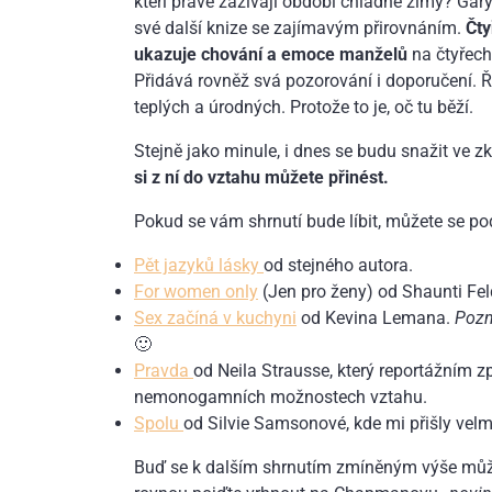
kteří právě zažívají období chladné zimy? Ga
své další knize se zajímavým přirovnáním.
Čty
ukazuje chování a emoce manželů
na čtyřech
Přidává rovněž svá pozorování i doporučení. Ř
teplých a úrodných. Protože to je, oč tu běží.
Stejně jako minule, i dnes se budu snažit ve z
si z ní do vztahu můžete přinést.
Pokud se vám shrnutí bude líbit, můžete se podí
Pět jazyků lásky
od stejného autora.
For women only
(Jen pro ženy) od Shaunti Fe
Sex začíná v kuchyni
od Kevina Lemana.
Pozn
🙂
Pravda
od Neila Strausse, který reportážním 
nemonogamních možnostech vztahu.
Spolu
od Silvie Samsonové, kde mi přišly velm
Buď se k dalším shrnutím zmíněným výše můžet