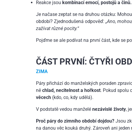
Reakce jsou
kombinací emocí, postojů a činů
Je načase zeptat se na druhou otázku: Mohou 
období? Zjednodušená odpověď:
„Ano, mohou,
zažívat různé pocity.“
Pojďme se ale podívat na první část, kde se po
ČÁST PRVNÍ: ČTYŘI OB
ZIMA
Páry přichází do manželských poraden zpravid
ně
chlad, necitelnost a hořkost
. Pokud spolu 
věcech
(kdo, co, kdy udělá).
V podstatě vedou manželé
nezávislé životy
, j
Proč páry do zimního období dojdou?
Jsou zk
na danou věc kouká druhý. Zároveň ani jeden