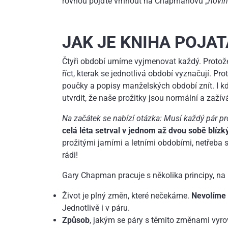
rovnou pojďte vrhnout na Chapmanovu „
novi
JAK JE KNIHA POJAT
Čtyři období umíme vyjmenovat každý. Protož
říct, kterak se jednotlivá období vyznačují. Pr
poučky a popisy manželských období znít. I kd
utvrdit, že naše prožitky jsou normální a zažív
Na začátek se nabízí otázka: Musí každý pár p
celá léta setrval v jednom až dvou sobě blíz
prožitými jarními a letními obdobími, netřeba s
rádi!
Gary Chapman pracuje s několika principy, na 
Život je plný změn, které nečekáme.
Nevolíme 
Jednotlivě i v páru.
Způsob
, jakým se páry s těmito změnami vyrov