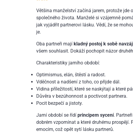
Většina manželství začíná jarem, protože jde 
společného života. Manželé si vzájemně pomá
jak vyjádřit partnerovi lásku. Vědí, že se moho
je.
Oba partneři mají
kladný postoj k sobě navzáj
všem souhlasit. Dokáží pochopit názor druhéh
Charakteristiky jarního období:
Optimismus, elán, štěstí a radost.
Vděčnost a nadšení z toho, co přijde dál.
Vidina příležitostí, které se naskýtají a které
Důvěra v bezúhonnost a poctivost partnera.
Pocit bezpečí a jistoty.
Jarní období se řídí
principem sycení
. Partneř
dobrém vzpomínat a které druhému prospějí. Po
emocím, což opět sytí lásku partnerů.