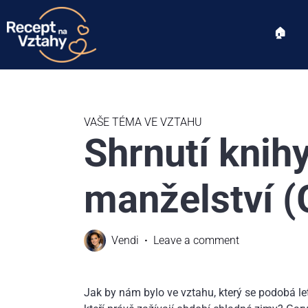
🏠︎
VAŠE TÉMA VE VZTAHU
Shrnutí knihy
manželství 
Vendi
Leave a comment
Jak by nám bylo ve vztahu, který se podobá le