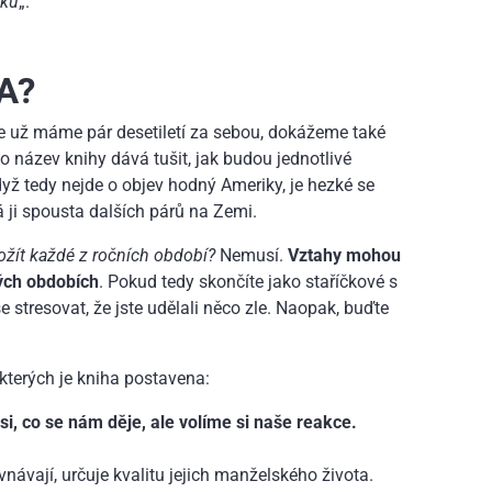
nku
„.
A?
e už máme pár desetiletí za sebou, dokážeme také
oto název knihy dává tušit, jak budou jednotlivé
yž tedy nejde o objev hodný Ameriky, je hezké se
á ji spousta dalších párů na Zemi.
rožít každé z ročních období?
Nemusí.
Vztahy mohou
kých obdobích
. Pokud tedy skončíte jako staříčkové s
e stresovat, že jste udělali něco zle. Naopak, buďte
kterých je kniha postavena:
si, co se nám děje, ale volíme si naše reakce.
návají, určuje kvalitu jejich manželského života.